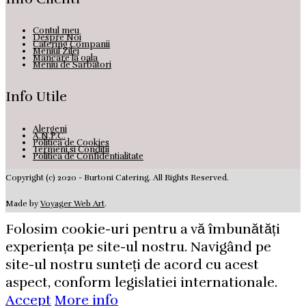
Contul meu
Despre Noi
Catering Companii
Meniul Zilei
Mancare la oala
Meniu de Sarbatori
Info Utile
Alergeni
A.N.P.C.
Politica de Cookies
Termeni si Conditii
Politica de Confidentialitate
Copyright (c) 2020 - Burtoni Catering. All Rights Reserved.
Made by
Voyager Web Art
.
Folosim cookie-uri pentru a vă îmbunătăți
experiența pe site-ul nostru. Navigând pe
site-ul nostru sunteți de acord cu acest
aspect, conform legislatiei internationale.
Accept
More info