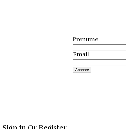
meniul
zilei
Prenume
Email
Sign in Or Register