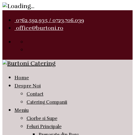
0762.592.935 / 0723.706.039
office@burtoni.ro
Home
Despre Noi
Contact
Catering Companii
Meniu
Ciorbe si Supe
Feluri Principale
Preparate din Porc