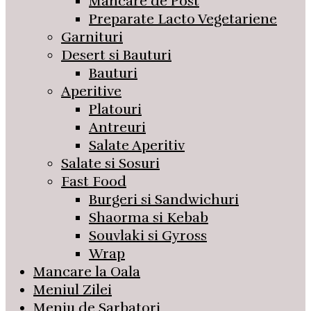
Mancare de Post
Preparate Lacto Vegetariene
Garnituri
Desert si Bauturi
Bauturi
Aperitive
Platouri
Antreuri
Salate Aperitiv
Salate si Sosuri
Fast Food
Burgeri si Sandwichuri
Shaorma si Kebab
Souvlaki si Gyross
Wrap
Mancare la Oala
Meniul Zilei
Meniu de Sarbatori