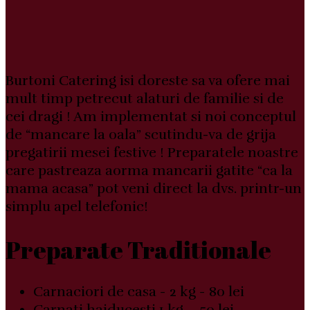
Burtoni Catering isi doreste sa va ofere mai
mult timp petrecut alaturi de familie si de
cei dragi ! Am implementat si noi conceptul
de “mancare la oala” scutindu-va de grija
pregatirii mesei festive ! Preparatele noastre
care pastreaza aorma mancarii gatite “ca la
mama acasa” pot veni direct la dvs. printr-un
simplu apel telefonic!
Preparate Traditionale
Carnaciori de casa − 2 kg − 80 lei
Carnati haiducesti 1 kg – 50 lei