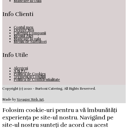
Mancare la Oala
Info Clienti
Contul meu
Despre Noi
Catering Companii
Meniul Zilei
Mancare la oala
Meniu de Sarbatori
Info Utile
Alergeni
A.N.P.C.
Politica de Cookies
Termeni si Conditii
Politica de Confidentialitate
Copyright (c) 2020 - Burtoni Catering. All Rights Reserved.
Made by
Voyager Web Art
.
Folosim cookie-uri pentru a vă îmbunătăți
experiența pe site-ul nostru. Navigând pe
site-ul nostru sunteți de acord cu acest