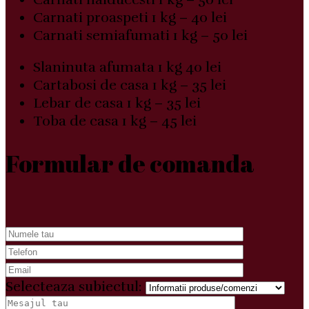
Carnati proaspeti 1 kg – 40 lei
Carnati semiafumati 1 kg – 50 lei
Slaninuta afumata 1 kg 40 lei
Cartabosi de casa 1 kg – 35 lei
Lebar de casa 1 kg – 35 lei
Toba de casa 1 kg – 45 lei
Formular de comanda
Selecteaza subiectul: