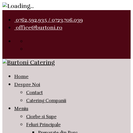
0762.592.935 / 0723.706.039
office@burtoni.ro
Home
Despre Noi
Contact
Catering Companii
Meniu
Ciorbe si Supe
Feluri Principale
Preparate din Porc