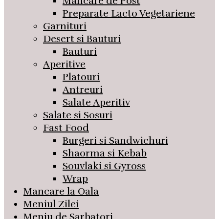
Mancare de Post
Preparate Lacto Vegetariene
Garnituri
Desert si Bauturi
Bauturi
Aperitive
Platouri
Antreuri
Salate Aperitiv
Salate si Sosuri
Fast Food
Burgeri si Sandwichuri
Shaorma si Kebab
Souvlaki si Gyross
Wrap
Mancare la Oala
Meniul Zilei
Meniu de Sarbatori