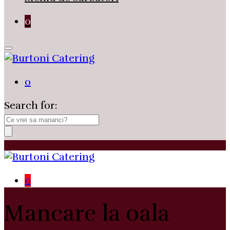
0
0
Search for:
0
Mancare la oala