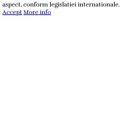
aspect, conform legislatiei internationale.
Accept
More info
Aboneaza-
te la
newsletterul
nostru!
Vei