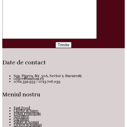
Date de contact
Sos. Pipera, Nr. 50A, Sector 2, Bucuresti;
office@burtoni.ro
0762.592.935 / 0723.706.039
Meniul nostru
Fast Food
Ciorbe si Supe
Feluri Principale
Aperitive
Garnituri
Salate si Sosuri
Desert si Bauturi