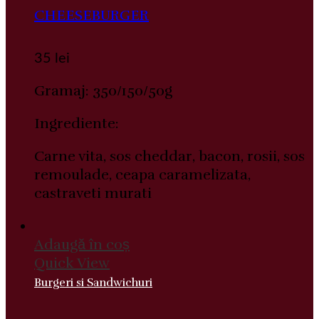
CHEESEBURGER
35
lei
Gramaj: 350/150/50g
Ingrediente:
Carne vita, sos cheddar, bacon, rosii, sos
remoulade, ceapa caramelizata,
castraveti murati
Adaugă în coș
Quick View
Burgeri si Sandwichuri