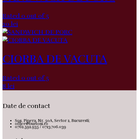
Rated 0 out of 5
20
lei
CIORBA DE VACUTA
Rated 0 out of 5
8
lei
Date de contact
Sos. Pipera, Nr. 50A, Sector 2, Bucuresti;
office@burtoni.ro
0762.592.935 / 0723.706.039