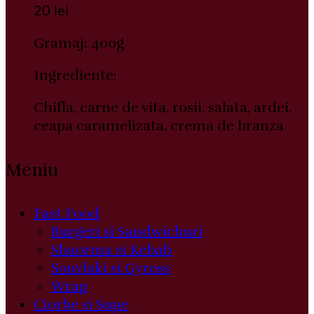
20
lei
Gramaj: 400g
Ingrediente:
Chifla, carne de vita, rosii, salata, ardei,
ceapa caramelizata, crema de branza
Meniu
Fast Food
Burgeri si Sandwichuri
Shaorma si Kebab
Souvlaki si Gyross
Wrap
Ciorbe si Supe