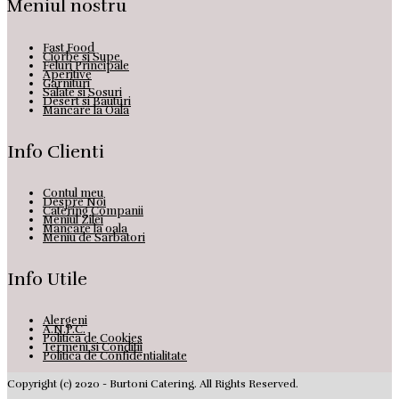
Meniul nostru
Fast Food
Ciorbe si Supe
Feluri Principale
Aperitive
Garnituri
Salate si Sosuri
Desert si Bauturi
Mancare la Oala
Info Clienti
Contul meu
Despre Noi
Catering Companii
Meniul Zilei
Mancare la oala
Meniu de Sarbatori
Info Utile
Alergeni
A.N.P.C.
Politica de Cookies
Termeni si Conditii
Politica de Confidentialitate
Copyright (c) 2020 - Burtoni Catering. All Rights Reserved.