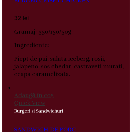
BURGER CRISPY CHICKEN
32
lei
Gramaj: 350/150/50g
Ingrediente:
Piept de pui, salata iceberg, rosii,
jalapeno, sos chedar, castraveti murati,
ceapa caramelizata.
Adaugă în coș
Quick View
Burgeri si Sandwichuri
SANDWICH DE PORC