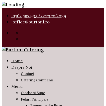
0762.592.935 / 0723.706.039
office@burtoni.ro
Home
Despre Noi
Contact
Catering Companii
Meniu
Ciorbe si Supe
Feluri Principale
Preparate din Porc