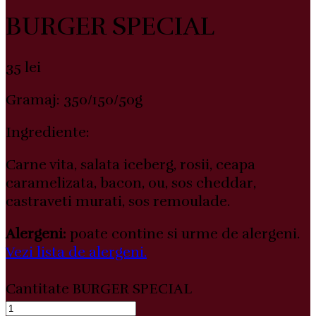
BURGER SPECIAL
35
lei
Gramaj: 350/150/50g
Ingrediente:
Carne vita, salata iceberg, rosii, ceapa
caramelizata, bacon, ou, sos cheddar,
castraveti murati, sos remoulade.
Alergeni:
poate contine si urme de alergeni.
Vezi lista de alergeni.
Cantitate BURGER SPECIAL