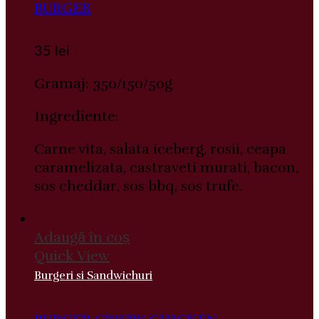
BURGER
35
lei
Gramaj: 350/150/50g
Ingrediente:
Carne vita, salata iceberg, rosii, ceapa
caramelizata, castraveti murati, bacon,
sos cheddar, sos bbq, sos trufe.
Adaugă în coș
Quick View
Burgeri si Sandwichuri