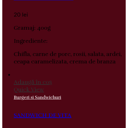
20
lei
Gramaj: 400g
Ingrediente:
Chifla, carne de porc, rosii, salata, ardei,
ceapa caramelizata, crema de branza
Adaugă în coș
Quick View
Burgeri si Sandwichuri
SANDWICH DE VITA