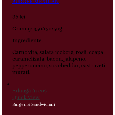
BURGER MEXICAN
35
lei
Gramaj: 350/150/50g
Ingrediente:
Carne vita, salata iceberg, rosii, ceapa
caramelizata, bacon, jalapeno,
pepperoncino, sos cheddar, castraveti
murati.
Adaugă în coș
Quick View
Burgeri si Sandwichuri