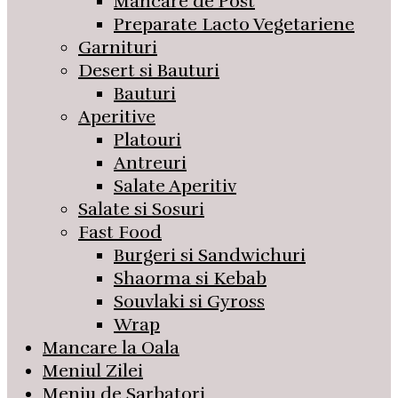
Mancare de Post
Preparate Lacto Vegetariene
Garnituri
Desert si Bauturi
Bauturi
Aperitive
Platouri
Antreuri
Salate Aperitiv
Salate si Sosuri
Fast Food
Burgeri si Sandwichuri
Shaorma si Kebab
Souvlaki si Gyross
Wrap
Mancare la Oala
Meniul Zilei
Meniu de Sarbatori