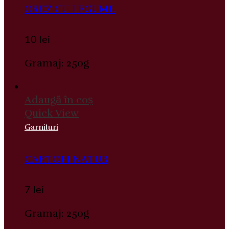
OREZ CU LEGUME
10
lei
Gramaj: 250g
Adaugă în coș
Quick View
Garnituri
CARTOFI NATUR
7
lei
Gramaj: 250g