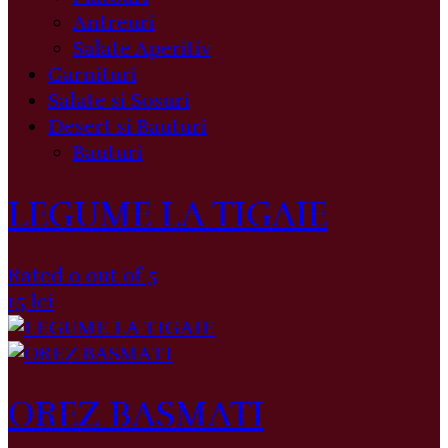
Antreuri
Salate Aperitiv
Garnituri
Salate si Sosuri
Desert si Bauturi
Bauturi
LEGUME LA TIGAIE
Rated 0 out of 5
15
lei
OREZ BASMATI