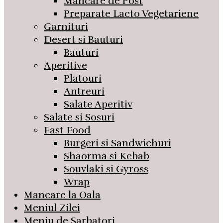
Mancare de Post
Preparate Lacto Vegetariene
Garnituri
Desert si Bauturi
Bauturi
Aperitive
Platouri
Antreuri
Salate Aperitiv
Salate si Sosuri
Fast Food
Burgeri si Sandwichuri
Shaorma si Kebab
Souvlaki si Gyross
Wrap
Mancare la Oala
Meniul Zilei
Meniu de Sarbatori