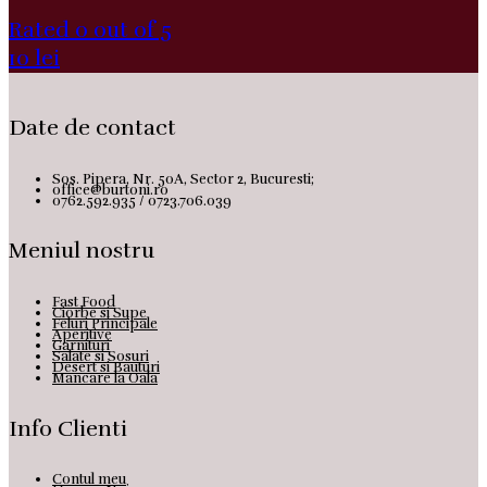
Rated 0 out of 5
10
lei
Date de contact
Sos. Pipera, Nr. 50A, Sector 2, Bucuresti;
office@burtoni.ro
0762.592.935 / 0723.706.039
Meniul nostru
Fast Food
Ciorbe si Supe
Feluri Principale
Aperitive
Garnituri
Salate si Sosuri
Desert si Bauturi
Mancare la Oala
Info Clienti
Contul meu