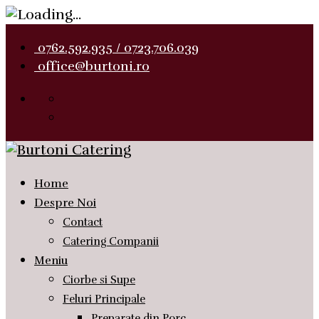
0762.592.935 / 0723.706.039
office@burtoni.ro
Home
Despre Noi
Contact
Catering Companii
Meniu
Ciorbe si Supe
Feluri Principale
Preparate din Porc