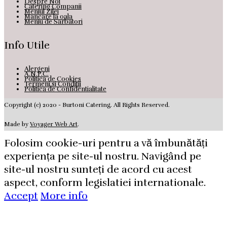
Despre Noi
Catering Companii
Meniul Zilei
Mancare la oala
Meniu de Sarbatori
Info Utile
Alergeni
A.N.P.C.
Politica de Cookies
Termeni si Conditii
Politica de Confidentialitate
Copyright (c) 2020 - Burtoni Catering. All Rights Reserved.
Made by
Voyager Web Art
.
Folosim cookie-uri pentru a vă îmbunătăți
experiența pe site-ul nostru. Navigând pe
site-ul nostru sunteți de acord cu acest
aspect, conform legislatiei internationale.
Accept
More info