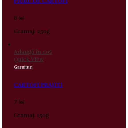
PIURE DE CARTOFI
8
lei
Gramaj: 250g
Adaugă în coș
Quick View
Garnituri
CARTOFI PRAJITI
7
lei
Gramaj: 150g