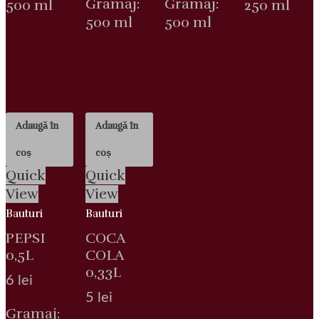
Gramaj:
Gramaj:
500 ml
250 ml
500 ml
500 ml
Adaugă în
Adaugă în
coș
coș
Quick
Quick
View
View
Bauturi
Bauturi
PEPSI
COCA
0,5L
COLA
0,33L
6
lei
5
lei
Gramaj: