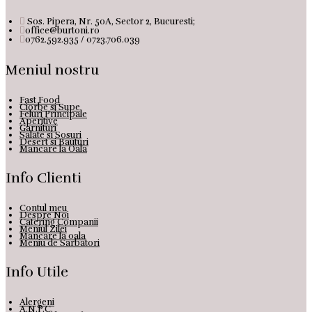
Sos. Pipera, Nr. 50A, Sector 2, Bucuresti;
office@burtoni.ro
0762.592.935 / 0723.706.039
Meniul nostru
Fast Food
Ciorbe si Supe
Feluri Principale
Aperitive
Garnituri
Salate si Sosuri
Desert si Bauturi
Mancare la Oala
Info Clienti
Contul meu
Despre Noi
Catering Companii
Meniul Zilei
Mancare la oala
Meniu de Sarbatori
Info Utile
Alergeni
A.N.P.C.