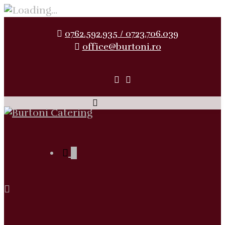
0762.592.935 / 0723.706.039
office@burtoni.ro
0