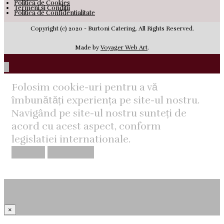
Politica de Cookies
Termeni si Conditii
Politica de Confidentialitate
Copyright (c) 2020 - Burtoni Catering. All Rights Reserved.
Made by
Voyager Web Art
.
Folosim cookie-uri pentru a vă
îmbunătăți experiența pe site-ul nostru.
Navigând pe site-ul nostru sunteți de
acord cu acest aspect, conform
legislatiei internationale.
Accept
More info
Sign in Or Register
×