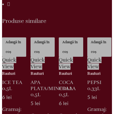
Produse similare
Adaugă în
Adaugă în
Adaugă în
Adaugă în
coș
coș
coș
coș
Quick
Quick
Quick
Quick
View
View
View
View
Bauturi
Bauturi
Bauturi
Bauturi
ICE TEA
APA
COCA
PEPSI
0,5L
PLATA/MINERALA
COLA
0,33L
0,5L
0,5L
6
lei
5
lei
5
lei
6
lei
Gramaj:
Gramaj: