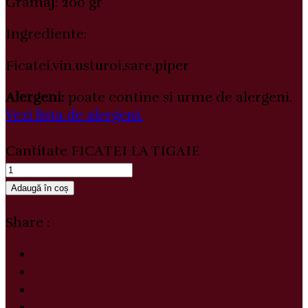
Gramaj: 200 gr
Ingrediente:
Ficatei,vin,usturoi,sare,piper
Alergeni:
poate contine si urme de alergeni.
Vezi lista de alergeni.
Cantitate FICATEI LA TIGAIE
Adaugă în coș
Share :