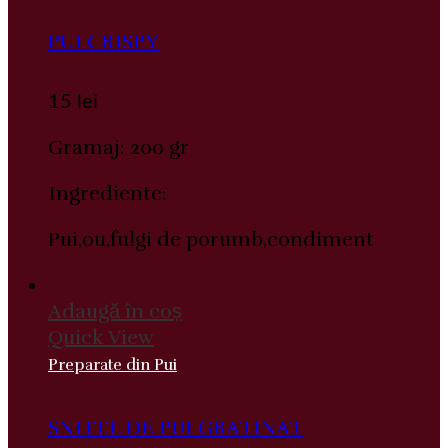
PUI CRISPY
15
lei
Gramaj: 200 gr
Ingrediente:
Pui,ou,fulgi de porumb,condiment
Adaugă în coș
Quick View
Preparate din Pui
SNITEL DE PUI GRATINAT