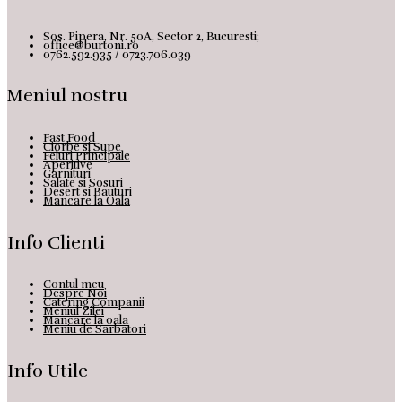
Sos. Pipera, Nr. 50A, Sector 2, Bucuresti;
office@burtoni.ro
0762.592.935 / 0723.706.039
Meniul nostru
Fast Food
Ciorbe si Supe
Feluri Principale
Aperitive
Garnituri
Salate si Sosuri
Desert si Bauturi
Mancare la Oala
Info Clienti
Contul meu
Despre Noi
Catering Companii
Meniul Zilei
Mancare la oala
Meniu de Sarbatori
Info Utile