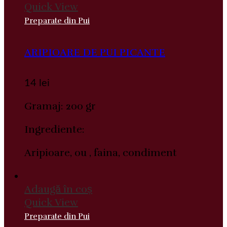
Quick View
Preparate din Pui
ARIPIOARE DE PUI PICANTE
14
lei
Gramaj: 200 gr
Ingrediente:
Aripioare, ou , faina, condiment
Adaugă în coș
Quick View
Preparate din Pui