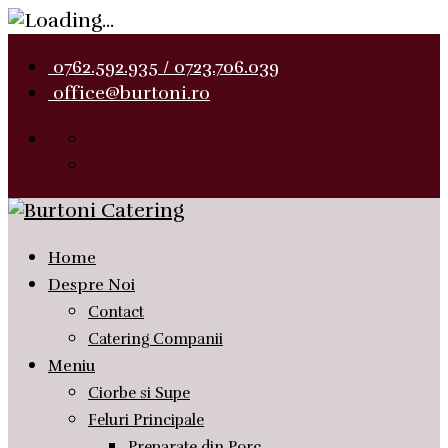
0762.592.935 / 0723.706.039
office@burtoni.ro
Home
Despre Noi
Contact
Catering Companii
Meniu
Ciorbe si Supe
Feluri Principale
Preparate din Porc