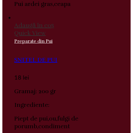
Pui ardei gras,ceapa
Adaugă în coș
Quick View
Preparate din Pui
SNITEL DE PUI
18
lei
Gramaj: 200 gr
Ingrediente:
Piept de pui,ou,fulgi de
porumb,condiment