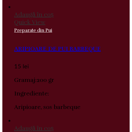
Adaugă în coș
Quick View
Preparate din Pui
ARIPIOARE DE PUI BARBEQUE
15
lei
Gramaj:200 gr
Ingrediente:
Aripioare, sos barbeque
Adaugă în coș