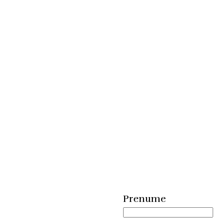
Aboneaza-
te la
newsletterul
nostru!
Vei
primi
meniul
zilei
Prenume