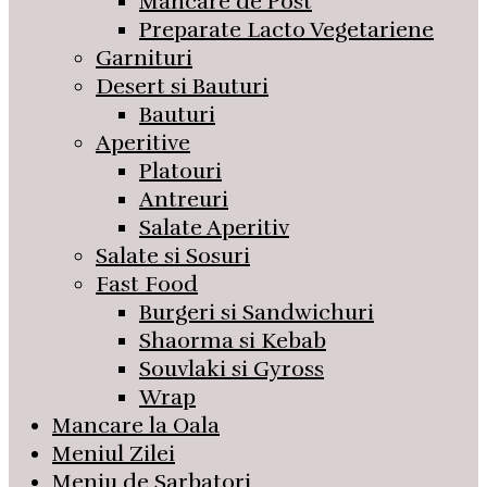
Mancare de Post
Preparate Lacto Vegetariene
Garnituri
Desert si Bauturi
Bauturi
Aperitive
Platouri
Antreuri
Salate Aperitiv
Salate si Sosuri
Fast Food
Burgeri si Sandwichuri
Shaorma si Kebab
Souvlaki si Gyross
Wrap
Mancare la Oala
Meniul Zilei
Meniu de Sarbatori