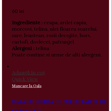
60
lei
Ingrediente :
ceapa, ardei capia,
morcovi, telina, ulei floarea soarelui,
sare, leustean, rosii decojite, bors,
cartofi, dovlecei, patrunjel
Alergeni :
telina
Poate contine si urme de alti alergeni.
Adaugă în coș
Quick View
Mancare la Oala
OALA CU CIORBA DE PUI CU TAITEI DE
CASA 2.4 KG