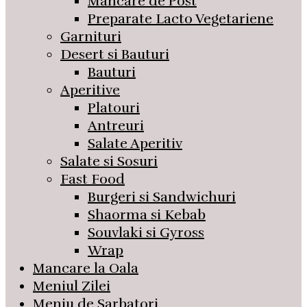
Mancare de Post
Preparate Lacto Vegetariene
Garnituri
Desert si Bauturi
Bauturi
Aperitive
Platouri
Antreuri
Salate Aperitiv
Salate si Sosuri
Fast Food
Burgeri si Sandwichuri
Shaorma si Kebab
Souvlaki si Gyross
Wrap
Mancare la Oala
Meniul Zilei
Meniu de Sarbatori