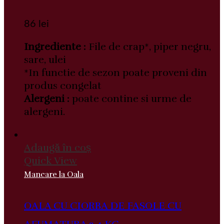
86
lei
Ingrediente :
File de crap*, piper negru,
sare, ulei
*In functie de sezon poate proveni din
produs congelat
Alergeni :
poate contine si urme de
alergeni.
Adaugă în coș
Quick View
Mancare la Oala
OALA CU CIORBA DE FASOLE CU