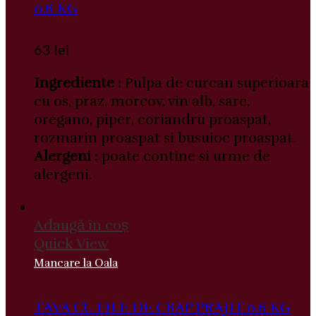
0.6 KG
63
lei
Ingrediente :
Pulpa de curcan superioara
cu os, praz, morcov, vin alb, sare,
oregano, piper, coriandru proaspat,
rozmarin proaspat si busuioc proaspat.
Alergeni :
poate contine si urme de
alergeni.
Adaugă în coș
Quick View
Mancare la Oala
TAVA CU FILE DE CRAP PRAJIT 0.6 KG