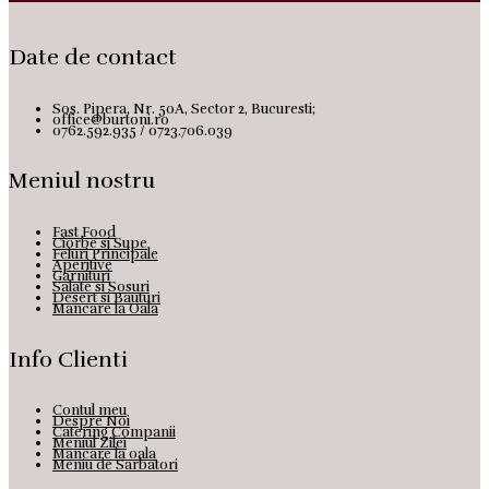
Date de contact
Sos. Pipera, Nr. 50A, Sector 2, Bucuresti;
office@burtoni.ro
0762.592.935 / 0723.706.039
Meniul nostru
Fast Food
Ciorbe si Supe
Feluri Principale
Aperitive
Garnituri
Salate si Sosuri
Desert si Bauturi
Mancare la Oala
Info Clienti
Contul meu
Despre Noi
Catering Companii
Meniul Zilei
Mancare la oala
Meniu de Sarbatori