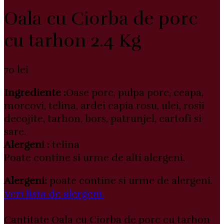
Oala cu Ciorba de porc
cu tarhon 2.4 Kg
70
lei
Ingrediente :
Oase porc, pulpa porc, ceapa,
morcovi, telina, ardei capia rosu, ulei, rosii
decojite, tarhon, bors, patrunjel, cartofi si
sare.
Alergeni :
telina
Poate contine si urme de alti alergeni.
Alergeni:
poate contine si urme de alergeni.
Vezi lista de alergeni.
Cantitate Oala cu Ciorba de porc cu tarhon