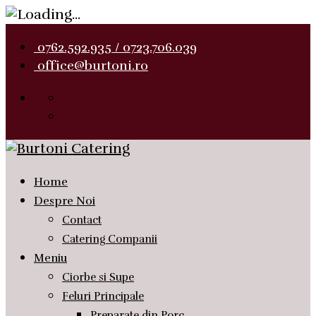
0762.592.935 / 0723.706.039
office@burtoni.ro
Home
Despre Noi
Contact
Catering Companii
Meniu
Ciorbe si Supe
Feluri Principale
Preparate din Porc