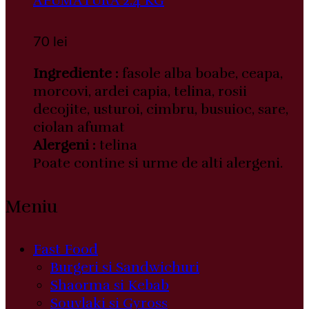
AFUMATURA 2.4 KG
70
lei
Ingrediente :
fasole alba boabe, ceapa,
morcovi, ardei capia, telina, rosii
decojite, usturoi, cimbru, busuioc, sare,
ciolan afumat
Alergeni :
telina
Poate contine si urme de alti alergeni.
Meniu
Fast Food
Burgeri si Sandwichuri
Shaorma si Kebab
Souvlaki si Gyross