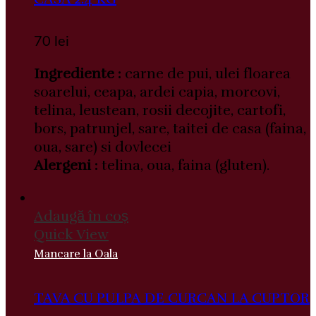
70
lei
Ingrediente :
carne de pui, ulei floarea
soarelui, ceapa, ardei capia, morcovi,
telina, leustean, rosii decojite, cartofi,
bors, patrunjel, sare, taitei de casa (faina,
oua, sare) si dovlecei
Alergeni :
telina, oua, faina (gluten).
Adaugă în coș
Quick View
Mancare la Oala
TAVA CU PULPA DE CURCAN LA CUPTOR