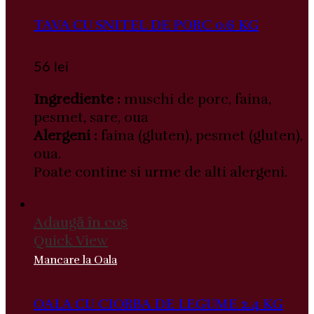
TAVA CU SNITEL DE PORC 0.6 KG
56
lei
Ingrediente :
muschi de porc, faina,
pesmet, sare, oua
Alergeni :
faina (gluten), pesmet (gluten),
oua.
Poate contine si urme de alti alergeni.
Adaugă în coș
Quick View
Mancare la Oala
OALA CU CIORBA DE LEGUME 2.4 KG