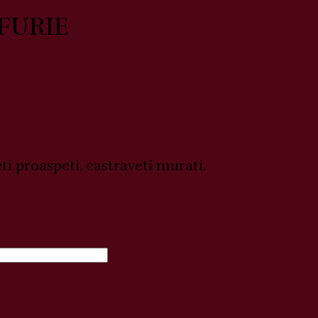
FURIE
eti proaspeti, castraveti murati.