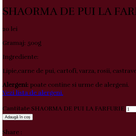
SHAORMA DE PUI LA FAR
20
lei
Gramaj: 500g
Ingrediente:
Lipie,carne de pui, cartofi, varza, rosii, castrav
Alergeni:
poate contine si urme de alergeni.
Vezi lista de alergeni.
Cantitate SHAORMA DE PUI LA FARFURIE
Adaugă în coș
Share :