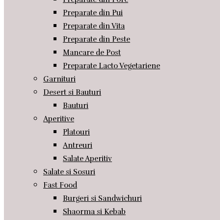
Preparate din Pui
Preparate din Vita
Preparate din Peste
Mancare de Post
Preparate Lacto Vegetariene
Garnituri
Desert si Bauturi
Bauturi
Aperitive
Platouri
Antreuri
Salate Aperitiv
Salate si Sosuri
Fast Food
Burgeri si Sandwichuri
Shaorma si Kebab