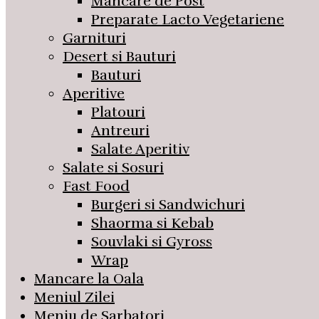
Mancare de Post
Preparate Lacto Vegetariene
Garnituri
Desert si Bauturi
Bauturi
Aperitive
Platouri
Antreuri
Salate Aperitiv
Salate si Sosuri
Fast Food
Burgeri si Sandwichuri
Shaorma si Kebab
Souvlaki si Gyross
Wrap
Mancare la Oala
Meniul Zilei
Meniu de Sarbatori