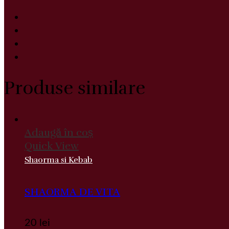
Produse similare
Adaugă în coș
Quick View
Shaorma si Kebab
SHAORMA DE VITA
20
lei