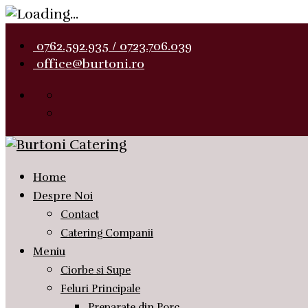
0762.592.935 / 0723.706.039
office@burtoni.ro
Home
Despre Noi
Contact
Catering Companii
Meniu
Ciorbe si Supe
Feluri Principale
Preparate din Porc