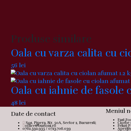
Produse similare
Oala cu varza calita cu ci
56
lei
Oala cu iahnie de fasole 
48
lei
Meniul n
Date de contact
Fast Fo
Sos. Pipera, Nr. 50A, Sector 2, Bucuresti;
Ciorbe 
office@burtoni.ro
Feluri P
0762.592.935 / 0723.706.039
Aperiti