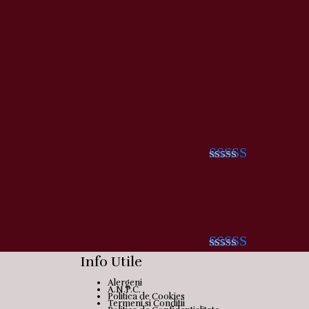
Rated 0 out
of 5
Info Utile
Rated 0 out
of 5
Alergeni
A.N.P.C.
Politica de Cookies
Termeni si Conditii