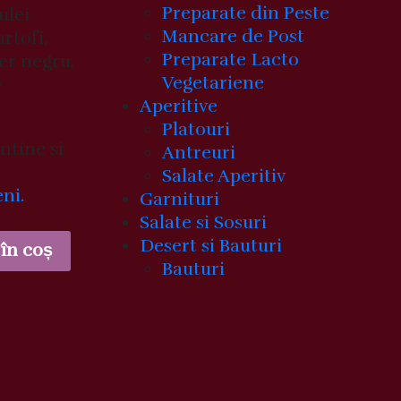
Preparate din Peste
ulei
Mancare de Post
artofi,
Preparate Lacto
per negru,
Vegetariene
e
Aperitive
Platouri
ntine si
Antreuri
Salate Aperitiv
eni.
Garnituri
Salate si Sosuri
Desert si Bauturi
în coș
Bauturi