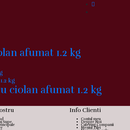
carne
de
porc
1.2
kg
olan afumat 1.2 kg
cu ciolan afumat 1.2 kg
ostru
Info Clienti
od
Contul meu
si Supe
Despre Noi
rincipale
Catering Companii
ve
Meniul Zilei