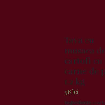
Tava cu
musaca d
cartofi cu
carne de 
1.2 kg
56
lei
Ingrediente :
carto