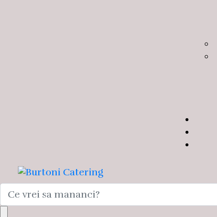
Search
for: